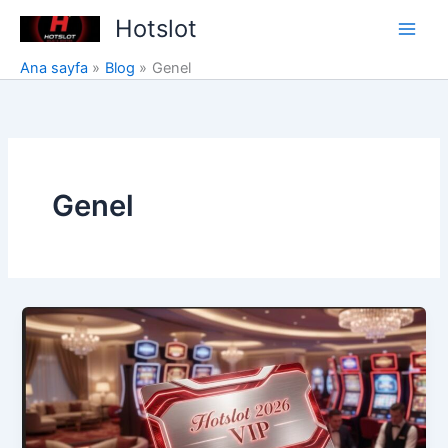
İçeriğe
Hotslot
atla
Ana sayfa
Blog
Genel
Genel