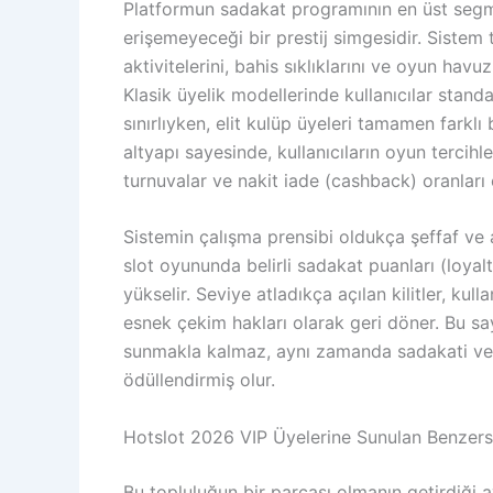
Platformun sadakat programının en üst segm
erişemeyeceği bir prestij simgesidir. Sistem 
aktivitelerini, bahis sıklıklarını ve oyun hav
Klasik üyelik modellerinde kullanıcılar stand
sınırlıyken, elit kulüp üyeleri tamamen farklı 
altyapı sayesinde, kullanıcıların oyun tercih
turnuvalar ve nakit iade (cashback) oranları
Sistemin çalışma prensibi oldukça şeffaf ve ad
slot oyununda belirli sadakat puanları (loyalt
yükselir. Seviye atladıkça açılan kilitler, kul
esnek çekim hakları olarak geri döner. Bu s
sunmakla kalmaz, aynı zamanda sadakati ve d
ödüllendirmiş olur.
Hotslot 2026 VIP Üyelerine Sunulan Benzersi
Bu topluluğun bir parçası olmanın getirdiği a