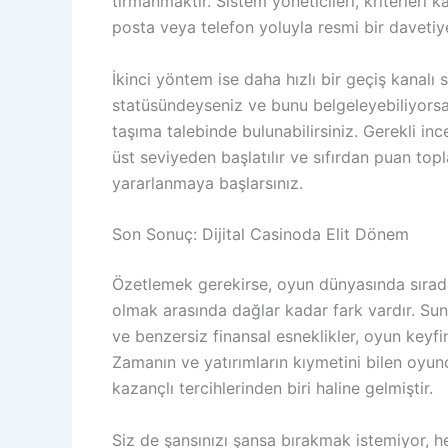
tırmanmaktır. Sistem yöneticileri, kriterleri 
posta veya telefon yoluyla resmi bir davetiy
İkinci yöntem ise daha hızlı bir geçiş kanalı 
statüsündeyseniz ve bunu belgeleyebiliyorsan
taşıma talebinde bulunabilirsiniz. Gerekli i
üst seviyeden başlatılır ve sıfırdan puan t
yararlanmaya başlarsınız.
Son Sonuç: Dijital Casinoda Elit Dönem
Özetlemek gerekirse, oyun dünyasında sıradan 
olmak arasında dağlar kadar fark vardır. Sunu
ve benzersiz finansal esneklikler, oyun keyfi
Zamanın ve yatırımların kıymetini bilen oyunc
kazançlı tercihlerinden biri haline gelmiştir.
Siz de şansınızı şansa bırakmak istemiyor, he