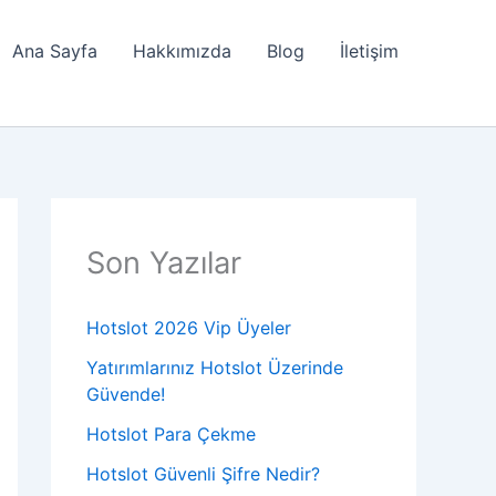
Ana Sayfa
Hakkımızda
Blog
İletişim
Son Yazılar
Hotslot 2026 Vip Üyeler
Yatırımlarınız Hotslot Üzerinde
Güvende!
Hotslot Para Çekme
Hotslot Güvenli Şifre Nedir?