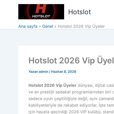
İçeriğe
atla
Hotslot
Ana sayfa
Genel
Hotslot 2026 Vip Üyeler
Hotslot 2026 Vip Üyel
Yazan
admin
/
Haziran 8, 2026
Hotslot 2026 Vip Üyeler
dünyası, dijital cas
ve en prestijli sadakat programlarından biri 
sadece oyun çeşitliliğiyle değil, aynı zamand
kabiliyetleriyle de rekabet ediyorlar. İşte t
için hayata geçirdiği 2026 VIP kulübü, sta