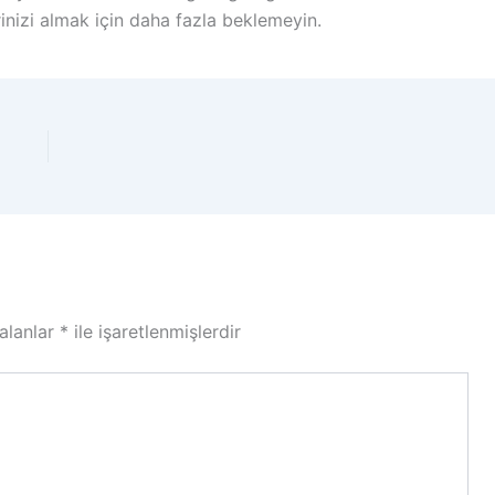
rinizi almak için daha fazla beklemeyin.
 alanlar
*
ile işaretlenmişlerdir